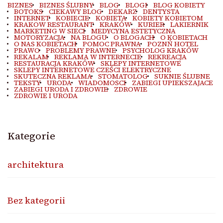
BIZNES
BIZNES ŚLUBNY
BLOG
BLOGI
BLOG KOBIETY
BOTOKS
CIEKAWY BLOG
DEKARZ
DENTYSTA
INTERNET
KOBIECIE
KOBIETA
KOBIETY KOBIETOM
KRAKOW RESTAURANT
KRAKÓW
KURIER
LAKIERNIK
MARKETING W SIECI
MEDYCYNA ESTETYCZNA
MOTORYZACJA
NA BLOGU
O BLOGACH
O KOBIETACH
O NAS KOBIETACH
POMOC PRAWNA
POZNŃ HOTEL
PRAWO
PROBLEMY PRAWNE
PSYCHOLOG KRAKÓW
REKALAM
REKLAMA W INTERNECIE
REKREACJA
RESTAURACJA KRAKÓW
SKLEPY INTERNETOWE
SKLEPY INTERNETOWE CZEŚCI ELEKTRYCZNE
SKUTECZNA REKLAMA
STOMATOLOG
SUKNIE ŚLUBNE
TEKSTY
URODA
WIADOMOSCI
ZABIEGI UPIEKSZAJACE
ZABIEGI URODA I ZDROWIE
ZDROWIE
ZDROWIE I URODA
Kategorie
architektura
Bez kategorii