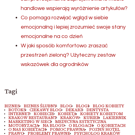
handlowe wspierają wyróżnienie artykułów?
Co pomaga rozwijać wgląd w siebie
emocjonalną i lepiej zrozumieć swoje stany
emocjonalne na co dzień
W jaki sposób komfortowo zraszać
przestrzeń zieloną? Użyteczny zestaw
wskazówek dla ogrodników
Tagi
BIZNES
BIZNES ŚLUBNY
BLOG
BLOGI
BLOG KOBIETY
BOTOKS
CIEKAWY BLOG
DEKARZ
DENTYSTA
INTERNET
KOBIECIE
KOBIETA
KOBIETY KOBIETOM
KRAKOW RESTAURANT
KRAKÓW
KURIER
LAKIERNIK
MARKETING W SIECI
MEDYCYNA ESTETYCZNA
MOTORYZACJA
NA BLOGU
O BLOGACH
O KOBIETACH
O NAS KOBIETACH
POMOC PRAWNA
POZNŃ HOTEL
PRAWO
PROBLEMY PRAWNE
PSYCHOLOG KRAKÓW