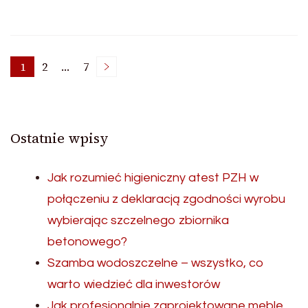
Stronicowanie
1
2
…
7
Strona
Strona
Strona
wpisów
Ostatnie wpisy
Jak rozumieć higieniczny atest PZH w
połączeniu z deklaracją zgodności wyrobu
wybierając szczelnego zbiornika
betonowego?
Szamba wodoszczelne – wszystko, co
warto wiedzieć dla inwestorów
Jak profesjonalnie zaprojektowane meble