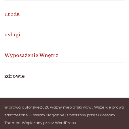
uroda
usługi
Wyposażenie Wnętrz
zdrowie
© prawa autorskie2026
ważny meblarski waw
. Wszelkie prawa
zastrzeżone.
Blossom Magazine | Stworzony przez
Blossom
Themes
.
Wspierany przez
WordPress
.