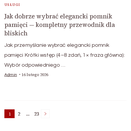
USŁUGI
Jak dobrze wybrać elegancki pomnik
pamięci — kompletny przewodnik dla
bliskich
Jak przemyślanie wybrać elegancki pomnik
pamięci Krótki wstęp (4–8 zdań, 1× fraza główna):
Wybór odpowiedniego …
16 lutego 2026
Admin
Stronicowanie
1
2
…
23
Strona
Strona
Strona