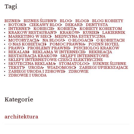
Tagi
BIZNES
BIZNES ŚLUBNY
BLOG
BLOGI
BLOG KOBIETY
BOTOKS
CIEKAWY BLOG
DEKARZ
DENTYSTA
INTERNET
KOBIECIE
KOBIETA
KOBIETY KOBIETOM
KRAKOW RESTAURANT
KRAKÓW
KURIER
LAKIERNIK
MARKETING W SIECI
MEDYCYNA ESTETYCZNA
MOTORYZACJA
NA BLOGU
O BLOGACH
O KOBIETACH
O NAS KOBIETACH
POMOC PRAWNA
POZNŃ HOTEL
PRAWO
PROBLEMY PRAWNE
PSYCHOLOG KRAKÓW
REKALAM
REKLAMA W INTERNECIE
REKREACJA
RESTAURACJA KRAKÓW
SKLEPY INTERNETOWE
SKLEPY INTERNETOWE CZEŚCI ELEKTRYCZNE
SKUTECZNA REKLAMA
STOMATOLOG
SUKNIE ŚLUBNE
TEKSTY
URODA
WIADOMOSCI
ZABIEGI UPIEKSZAJACE
ZABIEGI URODA I ZDROWIE
ZDROWIE
ZDROWIE I URODA
Kategorie
architektura