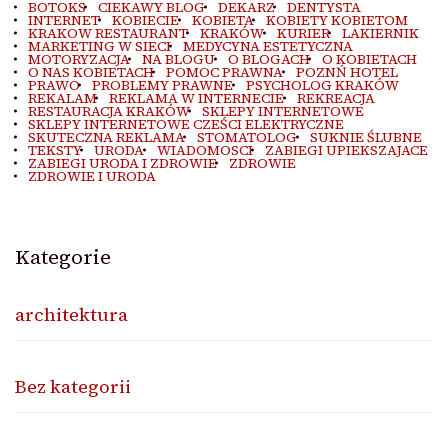
BOTOKS
CIEKAWY BLOG
DEKARZ
DENTYSTA
INTERNET
KOBIECIE
KOBIETA
KOBIETY KOBIETOM
KRAKOW RESTAURANT
KRAKÓW
KURIER
LAKIERNIK
MARKETING W SIECI
MEDYCYNA ESTETYCZNA
MOTORYZACJA
NA BLOGU
O BLOGACH
O KOBIETACH
O NAS KOBIETACH
POMOC PRAWNA
POZNŃ HOTEL
PRAWO
PROBLEMY PRAWNE
PSYCHOLOG KRAKÓW
REKALAM
REKLAMA W INTERNECIE
REKREACJA
RESTAURACJA KRAKÓW
SKLEPY INTERNETOWE
SKLEPY INTERNETOWE CZEŚCI ELEKTRYCZNE
SKUTECZNA REKLAMA
STOMATOLOG
SUKNIE ŚLUBNE
TEKSTY
URODA
WIADOMOSCI
ZABIEGI UPIEKSZAJACE
ZABIEGI URODA I ZDROWIE
ZDROWIE
ZDROWIE I URODA
Kategorie
architektura
Bez kategorii