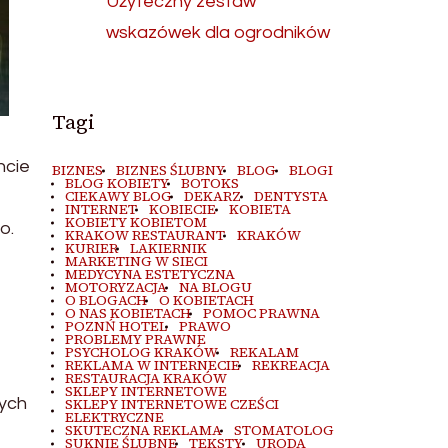
Użyteczny zestaw
wskazówek dla ogrodników
Tagi
ncie
BIZNES
BIZNES ŚLUBNY
BLOG
BLOGI
BLOG KOBIETY
BOTOKS
CIEKAWY BLOG
DEKARZ
DENTYSTA
INTERNET
KOBIECIE
KOBIETA
KOBIETY KOBIETOM
o.
KRAKOW RESTAURANT
KRAKÓW
KURIER
LAKIERNIK
MARKETING W SIECI
MEDYCYNA ESTETYCZNA
MOTORYZACJA
NA BLOGU
O BLOGACH
O KOBIETACH
O NAS KOBIETACH
POMOC PRAWNA
POZNŃ HOTEL
PRAWO
PROBLEMY PRAWNE
PSYCHOLOG KRAKÓW
REKALAM
REKLAMA W INTERNECIE
REKREACJA
RESTAURACJA KRAKÓW
SKLEPY INTERNETOWE
nych
SKLEPY INTERNETOWE CZEŚCI
ELEKTRYCZNE
SKUTECZNA REKLAMA
STOMATOLOG
SUKNIE ŚLUBNE
TEKSTY
URODA