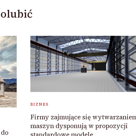
olubić
BIZNES
Firmy zajmujące się wytwarzanie
maszyn dysponują w propozycji
 do
standardowe modele