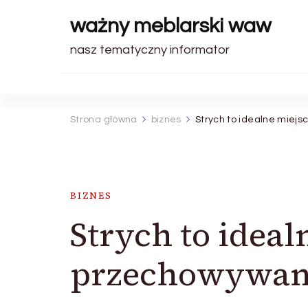
ważny meblarski waw
nasz tematyczny informator
Strona główna
biznes
Strych to idealne miej
BIZNES
Strych to ideal
przechowywan