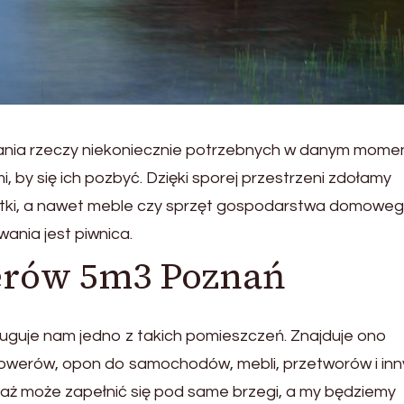
ania rzeczy niekoniecznie potrzebnych w danym mome
 by się ich pozbyć. Dzięki sporej przestrzeni zdołamy
iątki, a nawet meble czy sprzęt gospodarstwa domoweg
nia jest piwnica.
rów 5m3 Poznań
ługuje nam jedno z takich pomieszczeń. Znajduje ono
owerów, opon do samochodów, mebli, przetworów i in
garaż może zapełnić się pod same brzegi, a my będziemy