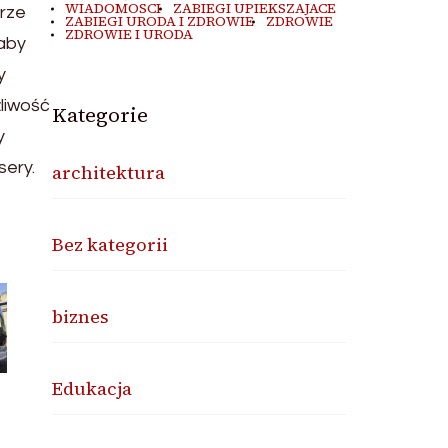
WIADOMOSCI
ZABIEGI UPIEKSZAJACE
brze
ZABIEGI URODA I ZDROWIE
ZDROWIE
ZDROWIE I URODA
 aby
y
żliwość
Kategorie
y
sery.
architektura
Bez kategorii
biznes
Edukacja