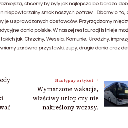
jważniejszą, chcemy by były jak najlepsze bo bardzo do
ten niepowtarzalny smak naszych potraw. . Dbamy o to,
amy je u sprawdzonych dostawców. Przyrządzamy międz
dycyjne dania polskie. W naszej restauracji istnieje mo
akich jak: Chrzciny, Wesela, Komunie, Urodziny, imprez
niamy zarówno przystawki, zupy, drugie dania oraz de
iedy
Następny artykuł
Wymarzone wakacje,
ki
właściwy urlop czy nie
ywać
nakreślony wczasy.