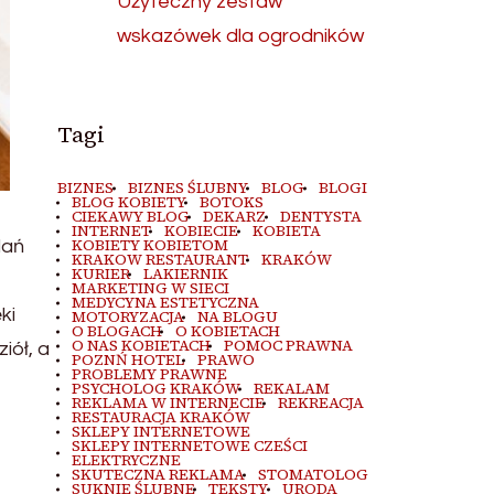
Użyteczny zestaw
wskazówek dla ogrodników
Tagi
BIZNES
BIZNES ŚLUBNY
BLOG
BLOGI
BLOG KOBIETY
BOTOKS
CIEKAWY BLOG
DEKARZ
DENTYSTA
INTERNET
KOBIECIE
KOBIETA
KOBIETY KOBIETOM
dań
KRAKOW RESTAURANT
KRAKÓW
KURIER
LAKIERNIK
MARKETING W SIECI
MEDYCYNA ESTETYCZNA
ki
MOTORYZACJA
NA BLOGU
O BLOGACH
O KOBIETACH
O NAS KOBIETACH
POMOC PRAWNA
iół, a
POZNŃ HOTEL
PRAWO
PROBLEMY PRAWNE
PSYCHOLOG KRAKÓW
REKALAM
REKLAMA W INTERNECIE
REKREACJA
RESTAURACJA KRAKÓW
SKLEPY INTERNETOWE
SKLEPY INTERNETOWE CZEŚCI
ELEKTRYCZNE
SKUTECZNA REKLAMA
STOMATOLOG
SUKNIE ŚLUBNE
TEKSTY
URODA