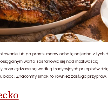
gotowanie lub po prostu mamy ochotę na jedno z tych 
ieosiągalnym warto zastanowić się nad możliwością
 przyrządzane są według tradycyjnych przepisów dzię
u babci. Znakomity smak to również zasługa przypraw, z
ecko