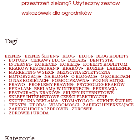
przestrzeń zieloną? Użyteczny zestaw
wskazówek dla ogrodników
Tagi
BIZNES
BIZNES ŚLUBNY
BLOG
BLOGI
BLOG KOBIETY
BOTOKS
CIEKAWY BLOG
DEKARZ
DENTYSTA
INTERNET
KOBIECIE
KOBIETA
KOBIETY KOBIETOM
KRAKOW RESTAURANT
KRAKÓW
KURIER
LAKIERNIK
MARKETING W SIECI
MEDYCYNA ESTETYCZNA
MOTORYZACJA
NA BLOGU
O BLOGACH
O KOBIETACH
O NAS KOBIETACH
POMOC PRAWNA
POZNŃ HOTEL
PRAWO
PROBLEMY PRAWNE
PSYCHOLOG KRAKÓW
REKALAM
REKLAMA W INTERNECIE
REKREACJA
RESTAURACJA KRAKÓW
SKLEPY INTERNETOWE
SKLEPY INTERNETOWE CZEŚCI ELEKTRYCZNE
SKUTECZNA REKLAMA
STOMATOLOG
SUKNIE ŚLUBNE
TEKSTY
URODA
WIADOMOSCI
ZABIEGI UPIEKSZAJACE
ZABIEGI URODA I ZDROWIE
ZDROWIE
ZDROWIE I URODA
Kategorie