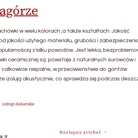
zagórze
ówki w wielu kolorach ,a także kształtach. Jakość
d jakości użytego materiału, grubości i zabezpieczeni
popularnością z kilku powodów. Jest lekka, bezproblem
wki ceramicznej są: powstaje z naturalnych surowców i
całkowicie niepalne, w przeciwieństwie do gontów
ze izolują akustycznie, co sprawdza się podczas deszc
usługi dekarskie
Następny artykuł
a z