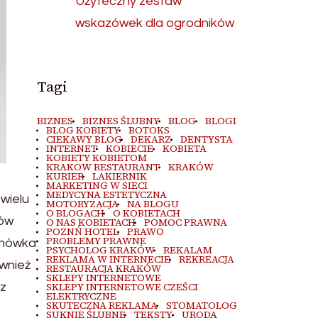
Użyteczny zestaw
wskazówek dla ogrodników
Tagi
BIZNES
BIZNES ŚLUBNY
BLOG
BLOGI
BLOG KOBIETY
BOTOKS
CIEKAWY BLOG
DEKARZ
DENTYSTA
INTERNET
KOBIECIE
KOBIETA
KOBIETY KOBIETOM
KRAKOW RESTAURANT
KRAKÓW
KURIER
LAKIERNIK
MARKETING W SIECI
MEDYCYNA ESTETYCZNA
wielu
MOTORYZACJA
NA BLOGU
O BLOGACH
O KOBIETACH
łów
O NAS KOBIETACH
POMOC PRAWNA
POZNŃ HOTEL
PRAWO
PROBLEMY PRAWNE
chówka
PSYCHOLOG KRAKÓW
REKALAM
REKLAMA W INTERNECIE
REKREACJA
wnież
RESTAURACJA KRAKÓW
SKLEPY INTERNETOWE
 z
SKLEPY INTERNETOWE CZEŚCI
ELEKTRYCZNE
SKUTECZNA REKLAMA
STOMATOLOG
SUKNIE ŚLUBNE
TEKSTY
URODA