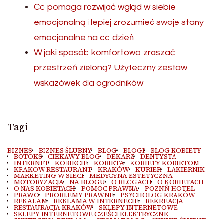
Co pomaga rozwijać wgląd w siebie
emocjonalną i lepiej zrozumieć swoje stany
emocjonalne na co dzień
W jaki sposób komfortowo zraszać
przestrzeń zieloną? Użyteczny zestaw
wskazówek dla ogrodników
Tagi
BIZNES
BIZNES ŚLUBNY
BLOG
BLOGI
BLOG KOBIETY
BOTOKS
CIEKAWY BLOG
DEKARZ
DENTYSTA
INTERNET
KOBIECIE
KOBIETA
KOBIETY KOBIETOM
KRAKOW RESTAURANT
KRAKÓW
KURIER
LAKIERNIK
MARKETING W SIECI
MEDYCYNA ESTETYCZNA
MOTORYZACJA
NA BLOGU
O BLOGACH
O KOBIETACH
O NAS KOBIETACH
POMOC PRAWNA
POZNŃ HOTEL
PRAWO
PROBLEMY PRAWNE
PSYCHOLOG KRAKÓW
REKALAM
REKLAMA W INTERNECIE
REKREACJA
RESTAURACJA KRAKÓW
SKLEPY INTERNETOWE
SKLEPY INTERNETOWE CZEŚCI ELEKTRYCZNE