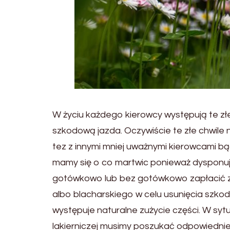
W życiu każdego kierowcy występują te złe
szkodową jazda. Oczywiście te złe chwile
tez z innymi mniej uważnymi kierowcami b
mamy się o co martwic ponieważ dysponuj
gotówkowo lub bez gotówkowo zapłacić z
albo blacharskiego w celu usunięcia szkod
występuje naturalne zużycie części. W sy
lakierniczej musimy poszukać odpowiednie