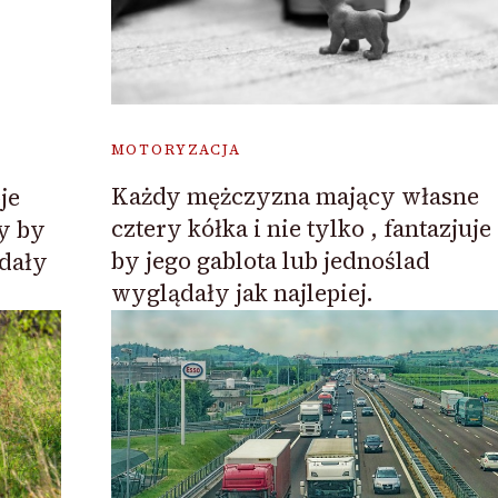
MOTORYZACJA
Każdy mężczyzna mający własne
je
cztery kółka i nie tylko , fantazjuje
zy by
by jego gablota lub jednoślad
ądały
wyglądały jak najlepiej.