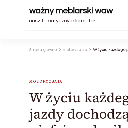
ważny meblarski waw
nasz tematyczny informator
Strona główna
motoryzacja
W życiu każdego p
MOTORYZACJA
W życiu każde
jazdy dochodzą