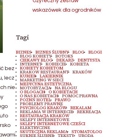
Użyteczny zestaw
wskazówek dla ogrodników
Tagi
BIZNES
BIZNES ŚLUBNY
BLOG
BLOGI
BLOG KOBIETY
BOTOKS
CIEKAWY BLOG
DEKARZ
DENTYSTA
INTERNET
KOBIECIE
KOBIETA
KOBIETY KOBIETOM
ić bez
KRAKOW RESTAURANT
KRAKÓW
KURIER
LAKIERNIK
, lecz
MARKETING W SIECI
MEDYCYNA ESTETYCZNA
ch nie
MOTORYZACJA
NA BLOGU
O BLOGACH
O KOBIETACH
O NAS KOBIETACH
POMOC PRAWNA
my
POZNŃ HOTEL
PRAWO
PROBLEMY PRAWNE
ego
PSYCHOLOG KRAKÓW
REKALAM
REKLAMA W INTERNECIE
REKREACJA
auto
RESTAURACJA KRAKÓW
SKLEPY INTERNETOWE
SKLEPY INTERNETOWE CZEŚCI
arsko
ELEKTRYCZNE
SKUTECZNA REKLAMA
STOMATOLOG
rawami
SUKNIE ŚLUBNE
TEKSTY
URODA