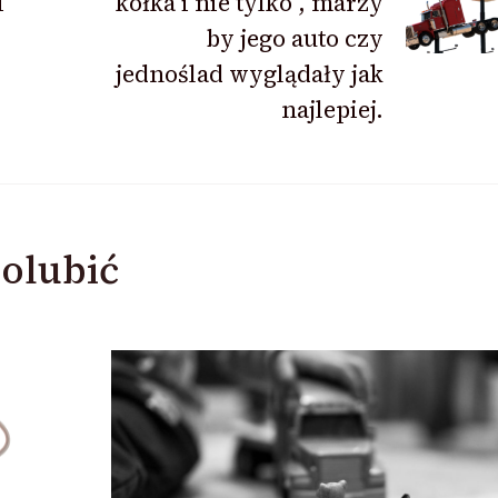
i
kółka i nie tylko , marzy
by jego auto czy
jednoślad wyglądały jak
najlepiej.
olubić