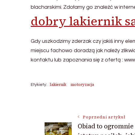
blacharskimi. Zdołamy go znaleźć w intern
dobry lakiernik
Gdy uszkodzimy zderzak czy jakiś inny ele
miejscu fachowo doradzą jak należy zlikw
kontaktu lub zapoznania się z ofertą : ww
lakiernik
motoryzacja
Etykiety:
Nawigacja
Poprzedni artykuł
Obiad to ogromnie
wpisu