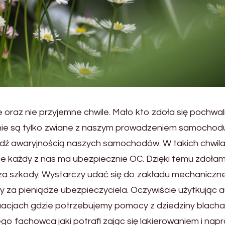
 oraz nie przyjemne chwile. Mało kto zdoła się pochwal
 nie są tylko zwiane z naszym prowadzeniem samochodu
ądź awaryjnością naszych samochodów. W takich chwila
e każdy z nas ma ubezpiecznie OC. Dzięki temu zdoła
a szkody. Wystarczy udać się do zakładu mechaniczn
y za pieniądze ubezpieczyciela. Oczywiście użytkując 
tuacjach gdzie potrzebujemy pomocy z dziedziny blach
go fachowca jaki potrafi zając się lakierowaniem i nap