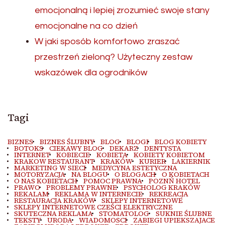
emocjonalną i lepiej zrozumieć swoje stany
emocjonalne na co dzień
W jaki sposób komfortowo zraszać
przestrzeń zieloną? Użyteczny zestaw
wskazówek dla ogrodników
Tagi
BIZNES
BIZNES ŚLUBNY
BLOG
BLOGI
BLOG KOBIETY
BOTOKS
CIEKAWY BLOG
DEKARZ
DENTYSTA
INTERNET
KOBIECIE
KOBIETA
KOBIETY KOBIETOM
KRAKOW RESTAURANT
KRAKÓW
KURIER
LAKIERNIK
MARKETING W SIECI
MEDYCYNA ESTETYCZNA
MOTORYZACJA
NA BLOGU
O BLOGACH
O KOBIETACH
O NAS KOBIETACH
POMOC PRAWNA
POZNŃ HOTEL
PRAWO
PROBLEMY PRAWNE
PSYCHOLOG KRAKÓW
REKALAM
REKLAMA W INTERNECIE
REKREACJA
RESTAURACJA KRAKÓW
SKLEPY INTERNETOWE
SKLEPY INTERNETOWE CZEŚCI ELEKTRYCZNE
SKUTECZNA REKLAMA
STOMATOLOG
SUKNIE ŚLUBNE
TEKSTY
URODA
WIADOMOSCI
ZABIEGI UPIEKSZAJACE