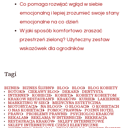
Co pomaga rozwijać wgląd w siebie
emocjonalną i lepiej zrozumieć swoje stany
emocjonalne na co dzień
W jaki sposób komfortowo zraszać
przestrzeń zieloną? Użyteczny zestaw
wskazówek dla ogrodników
Tagi
BIZNES
BIZNES ŚLUBNY
BLOG
BLOGI
BLOG KOBIETY
BOTOKS
CIEKAWY BLOG
DEKARZ
DENTYSTA
INTERNET
KOBIECIE
KOBIETA
KOBIETY KOBIETOM
KRAKOW RESTAURANT
KRAKÓW
KURIER
LAKIERNIK
MARKETING W SIECI
MEDYCYNA ESTETYCZNA
MOTORYZACJA
NA BLOGU
O BLOGACH
O KOBIETACH
O NAS KOBIETACH
POMOC PRAWNA
POZNŃ HOTEL
PRAWO
PROBLEMY PRAWNE
PSYCHOLOG KRAKÓW
REKALAM
REKLAMA W INTERNECIE
REKREACJA
RESTAURACJA KRAKÓW
SKLEPY INTERNETOWE
SKLEPY INTERNETOWE CZEŚCI ELEKTRYCZNE