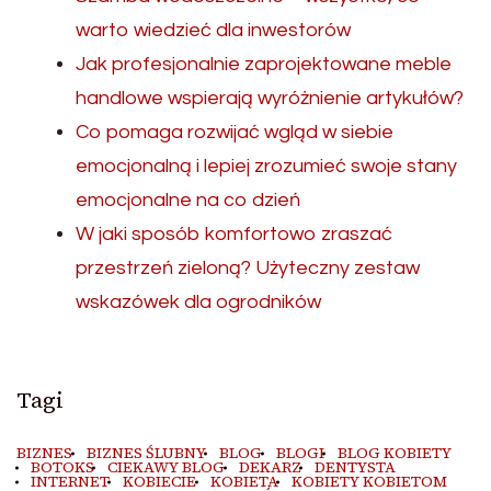
warto wiedzieć dla inwestorów
Jak profesjonalnie zaprojektowane meble
handlowe wspierają wyróżnienie artykułów?
Co pomaga rozwijać wgląd w siebie
emocjonalną i lepiej zrozumieć swoje stany
emocjonalne na co dzień
W jaki sposób komfortowo zraszać
przestrzeń zieloną? Użyteczny zestaw
wskazówek dla ogrodników
Tagi
BIZNES
BIZNES ŚLUBNY
BLOG
BLOGI
BLOG KOBIETY
BOTOKS
CIEKAWY BLOG
DEKARZ
DENTYSTA
INTERNET
KOBIECIE
KOBIETA
KOBIETY KOBIETOM