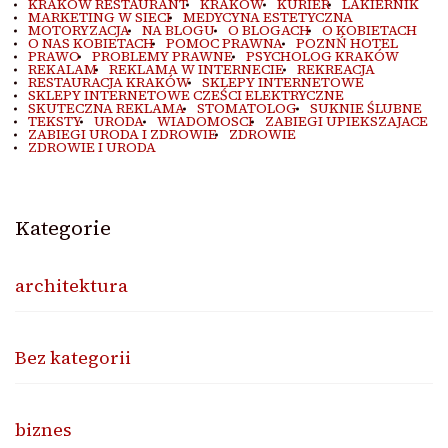
KRAKOW RESTAURANT
KRAKÓW
KURIER
LAKIERNIK
MARKETING W SIECI
MEDYCYNA ESTETYCZNA
MOTORYZACJA
NA BLOGU
O BLOGACH
O KOBIETACH
O NAS KOBIETACH
POMOC PRAWNA
POZNŃ HOTEL
PRAWO
PROBLEMY PRAWNE
PSYCHOLOG KRAKÓW
REKALAM
REKLAMA W INTERNECIE
REKREACJA
RESTAURACJA KRAKÓW
SKLEPY INTERNETOWE
SKLEPY INTERNETOWE CZEŚCI ELEKTRYCZNE
SKUTECZNA REKLAMA
STOMATOLOG
SUKNIE ŚLUBNE
TEKSTY
URODA
WIADOMOSCI
ZABIEGI UPIEKSZAJACE
ZABIEGI URODA I ZDROWIE
ZDROWIE
ZDROWIE I URODA
Kategorie
architektura
Bez kategorii
biznes