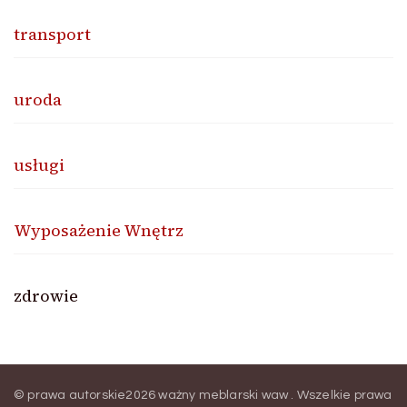
transport
uroda
usługi
Wyposażenie Wnętrz
zdrowie
© prawa autorskie2026
ważny meblarski waw
. Wszelkie prawa