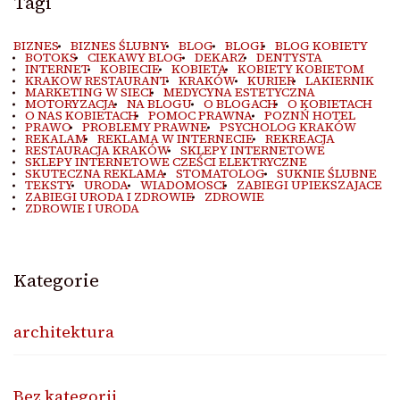
Tagi
BIZNES
BIZNES ŚLUBNY
BLOG
BLOGI
BLOG KOBIETY
BOTOKS
CIEKAWY BLOG
DEKARZ
DENTYSTA
INTERNET
KOBIECIE
KOBIETA
KOBIETY KOBIETOM
KRAKOW RESTAURANT
KRAKÓW
KURIER
LAKIERNIK
MARKETING W SIECI
MEDYCYNA ESTETYCZNA
MOTORYZACJA
NA BLOGU
O BLOGACH
O KOBIETACH
O NAS KOBIETACH
POMOC PRAWNA
POZNŃ HOTEL
PRAWO
PROBLEMY PRAWNE
PSYCHOLOG KRAKÓW
REKALAM
REKLAMA W INTERNECIE
REKREACJA
RESTAURACJA KRAKÓW
SKLEPY INTERNETOWE
SKLEPY INTERNETOWE CZEŚCI ELEKTRYCZNE
SKUTECZNA REKLAMA
STOMATOLOG
SUKNIE ŚLUBNE
TEKSTY
URODA
WIADOMOSCI
ZABIEGI UPIEKSZAJACE
ZABIEGI URODA I ZDROWIE
ZDROWIE
ZDROWIE I URODA
Kategorie
architektura
Bez kategorii