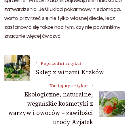
sprawniej. Wtedy rzadziej pojawiają się mdłości lub
zatwardzenia. Jeśli układ pokarmowy niedomaga,
warto przyjrzeć się nie tylko własnej diecie, lecz
zastanowić się także nad tym, czy nie powinniśmy
znacznie więcej ćwiczyć.
Nawigacja
Poprzedni artykuł
Sklep z winami Kraków
wpisu
Następny artykuł
Ekologiczne, naturalne,
wegańskie kosmetyki z
warzyw i owoców – zawiłości
urody Azjatek