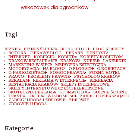
wskazówek dla ogrodników
Tagi
BIZNES
BIZNES ŚLUBNY
BLOG
BLOGI
BLOG KOBIETY
BOTOKS
CIEKAWY BLOG
DEKARZ
DENTYSTA
INTERNET
KOBIECIE
KOBIETA
KOBIETY KOBIETOM
KRAKOW RESTAURANT
KRAKÓW
KURIER
LAKIERNIK
MARKETING W SIECI
MEDYCYNA ESTETYCZNA
MOTORYZACJA
NA BLOGU
O BLOGACH
O KOBIETACH
O NAS KOBIETACH
POMOC PRAWNA
POZNŃ HOTEL
PRAWO
PROBLEMY PRAWNE
PSYCHOLOG KRAKÓW
REKALAM
REKLAMA W INTERNECIE
REKREACJA
RESTAURACJA KRAKÓW
SKLEPY INTERNETOWE
SKLEPY INTERNETOWE CZEŚCI ELEKTRYCZNE
SKUTECZNA REKLAMA
STOMATOLOG
SUKNIE ŚLUBNE
TEKSTY
URODA
WIADOMOSCI
ZABIEGI UPIEKSZAJACE
ZABIEGI URODA I ZDROWIE
ZDROWIE
ZDROWIE I URODA
Kategorie