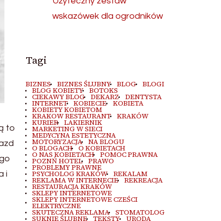
Użyteczny zestaw
wskazówek dla ogrodników
Tagi
BIZNES
BIZNES ŚLUBNY
BLOG
BLOGI
BLOG KOBIETY
BOTOKS
CIEKAWY BLOG
DEKARZ
DENTYSTA
INTERNET
KOBIECIE
KOBIETA
KOBIETY KOBIETOM
KRAKOW RESTAURANT
KRAKÓW
KURIER
LAKIERNIK
ą to
MARKETING W SIECI
MEDYCYNA ESTETYCZNA
MOTORYZACJA
NA BLOGU
jazd
O BLOGACH
O KOBIETACH
O NAS KOBIETACH
POMOC PRAWNA
ego
POZNŃ HOTEL
PRAWO
PROBLEMY PRAWNE
 i
PSYCHOLOG KRAKÓW
REKALAM
REKLAMA W INTERNECIE
REKREACJA
RESTAURACJA KRAKÓW
SKLEPY INTERNETOWE
SKLEPY INTERNETOWE CZEŚCI
ELEKTRYCZNE
SKUTECZNA REKLAMA
STOMATOLOG
SUKNIE ŚLUBNE
TEKSTY
URODA