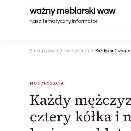
ważny meblarski waw
nasz tematyczny informator
Strona główna
motoryzacja
Każdy mężczyzna ma
MOTORYZACJA
Każdy mężczyz
cztery kółka i n