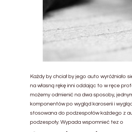
Każdy by chciał by jego auto wyróżniało s
na własną rękę inni oddając to w ręce pr
możemy odmienić na dwa sposoby, jednym z
komponentów po wygląd karoserii i wygląd
stosowana do podzespołów każdego z aut. 
podzespoły. Wypada wspomnieć tez o