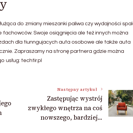
cy
użąca do zmiany mieszanki paliwa czy wydajności spal
ce fachowców. Swoje osiągnięcia ale też innych można
zdach dla tiunngujacych auta osobowe ale także auta
icznie. Zapraszamy na stronę partnera gdzie można
 usług: techtir.pl
Następny artykuł
Zastępując wystrój
jego
zwykłego wnętrza na coś
m
nowszego, bardziej…