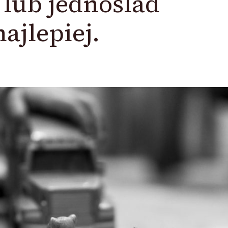
 lub jednoślad
ajlepiej.