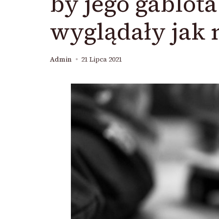
by jego gablota
wyglądały jak n
Admin
21 Lipca 2021