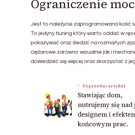
Ograniczenie mo
Jest to należycie zaprogramowana kość sł
To jedyny tiuning który warto oddać w rę
pokazywać oraz śledzić na rozmaitych zja
ciężarowe zarówno wizualnie jak i mechan
dowiedzieć się więcej oraz skorzystać z jego
Nawigacja
Poprzedni artykuł
Stawiając dom,
nutrujemy się nad 
wpisu
designem i efekte
końcowym prac.