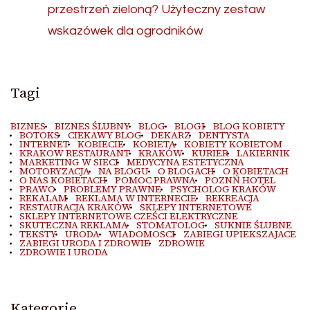
przestrzeń zieloną? Użyteczny zestaw
wskazówek dla ogrodników
Tagi
BIZNES
BIZNES ŚLUBNY
BLOG
BLOGI
BLOG KOBIETY
BOTOKS
CIEKAWY BLOG
DEKARZ
DENTYSTA
INTERNET
KOBIECIE
KOBIETA
KOBIETY KOBIETOM
KRAKOW RESTAURANT
KRAKÓW
KURIER
LAKIERNIK
MARKETING W SIECI
MEDYCYNA ESTETYCZNA
MOTORYZACJA
NA BLOGU
O BLOGACH
O KOBIETACH
O NAS KOBIETACH
POMOC PRAWNA
POZNŃ HOTEL
PRAWO
PROBLEMY PRAWNE
PSYCHOLOG KRAKÓW
REKALAM
REKLAMA W INTERNECIE
REKREACJA
RESTAURACJA KRAKÓW
SKLEPY INTERNETOWE
SKLEPY INTERNETOWE CZEŚCI ELEKTRYCZNE
SKUTECZNA REKLAMA
STOMATOLOG
SUKNIE ŚLUBNE
TEKSTY
URODA
WIADOMOSCI
ZABIEGI UPIEKSZAJACE
ZABIEGI URODA I ZDROWIE
ZDROWIE
ZDROWIE I URODA
Kategorie